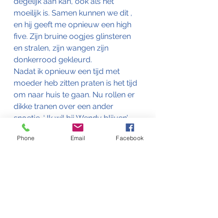
degelijk aan kan, ook als het 
moeilijk is. Samen kunnen we dit , 
en hij geeft me opnieuw een high 
five. Zijn bruine oogjes glinsteren 
en stralen, zijn wangen zijn 
donkerrood gekleurd.
Nadat ik opnieuw een tijd met 
moeder heb zitten praten is het tijd 
om naar huis te gaan. Nu rollen er 
dikke tranen over een ander 
snoetje. ‘ Ik wil bij Wendy blijven’ 
zegt hij intens verdrietig.
Phone
Email
Facebook
Bijna rollen de tranen ook over 
mijn wangen. Wat is het toch een 
fantastisch geschenk om kinderen 
het gevoel te mogen geven dat ze 
ertoe doen. Dat zij gezien worden 
in wie zij zijn, en dat ze goed zijn 
zoals ze zijn. 