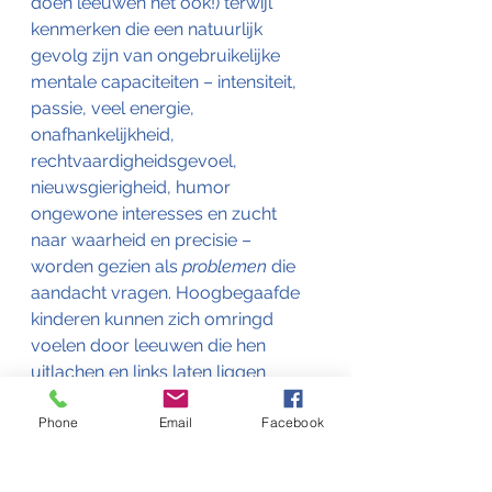
doen leeuwen het ook!) terwijl 
kenmerken die een natuurlijk 
gevolg zijn van ongebruikelijke 
mentale capaciteiten – intensiteit, 
passie, veel energie, 
onafhankelijkheid, 
rechtvaardigheidsgevoel, 
nieuwsgierigheid, humor 
ongewone interesses en zucht 
naar waarheid en precisie – 
worden gezien als 
problemen
 die 
aandacht vragen. Hoogbegaafde 
kinderen kunnen zich omringd 
voelen door leeuwen die hen 
uitlachen en links laten liggen 
vanwege hun anders zijn, die zelfs 
Phone
Email
Facebook
hun benen kunnen breken of hen 
onder medicatie houden om hen 
trager te maken, meer in de pas 